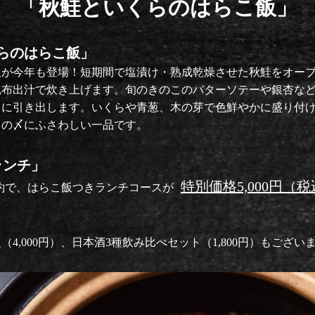
「秋鮭といくらのはらこ飯」
らのはらこ飯」
飯が今年も登場！短期間で塩漬け・熟成乾燥させた秋鮭をオー
昆布出汁で炊き上げます。旬のきのこのバターソテーや銀杏な
らに引き出します。いくらや青葱、木の芽で色鮮やかに盛り付
スの〆にふさわしい一品です。
ランチ」
特別価格5,000円（
予約で、はらこ飯つきランチコースが
4,000円）、日本酒3種飲み比べセット（1,800円）もござい