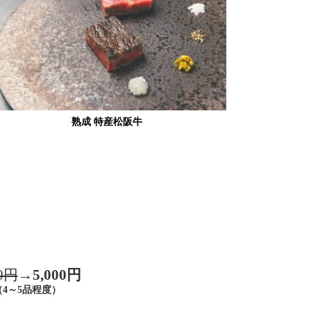
熟成 特産松阪牛
0円
→5,000円
（4～5品程度）