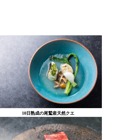
10日熟成の尾鷲産天然クエ