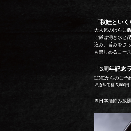
「秋鮭といく
大人気のはらこ
ご飯は湧き水と
込み、旨みをさ
も楽しめるコー
「3周年記念
LINEからのご
※通常価格 5,800円
※日本酒飲み放題（