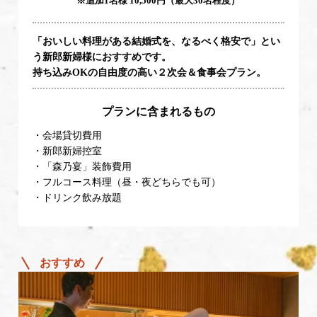
※追加1名様 10,500円（最大30名程度）
「おいしい料理がある結婚式を、なるべく格安で」とい
う新郎新婦様におすすめです。
持ち込みOKの自由度の高い２次会＆食事会プラン。
プランに含まれるもの
・会場貸切費用
・新郎新婦控室
・「森乃宴」装飾費用
・フルコース料理（昼・夜どちらでも可）
・ドリンク飲み放題
おすすめ