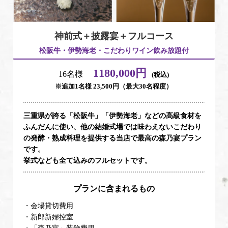
神前式＋披露宴＋フルコース
松阪牛・伊勢海老・こだわりワイン飲み放題付
1180,000円
16名様
(税込)
※追加1名様 23,500円（最大30名程度）
三重県が誇る「松阪牛」「伊勢海老」などの高級食材を
ふんだんに使い、他の結婚式場では味わえないこだわり
の発酵・熟成料理を提供する当店で最高の森乃宴プラン
です。
挙式なども全て込みのフルセットです。
プランに含まれるもの
・会場貸切費用
・新郎新婦控室