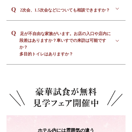
はい、ございます。
Q
津センターパレス駐車場（旧名称：フェニックス通
2次会、1.5次会などについても相談できますか？
り駐車場）の３階にホテル連絡通路がございます。
はい、公式LINEからもお気軽に問い合わせいただ
Q
けます。
足が不自由な家族がいます。お店の入口や店内に
段差はありますか？車いすでの来訪は可能です
か？
多目的トイレはありますか？
店内は段差がございませんので、車椅子ご利用の方
でも問題ないと思われます。ただ、レストランがホ
テルの2階にございまして、ホテル入口から2階まで
の移動は通常エスカレーターとなっております。ホ
テル裏口のエレベーターへ誘導させていただきます
ので、ホテルエントランスの車止めにご到着されま
したら、お電話を頂戴したく思います。エレベータ
ーから黒がねは距離はございませんので、スムーズ
にご入店いただけるかと思います。
また、お手洗いですが、ホテル側には多目的トイレ
ホテル内には雰囲気の違う